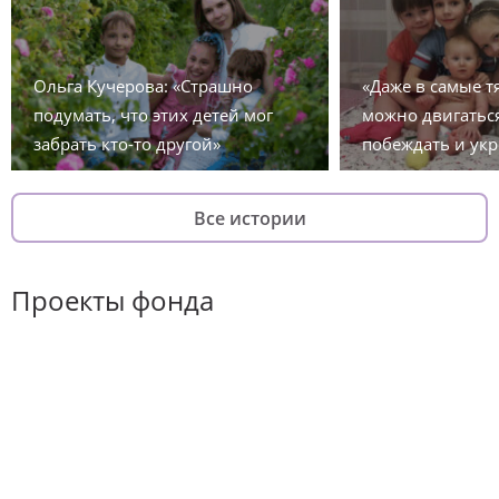
Ольга Кучерова: «Страшно
«Даже в самые 
подумать, что этих детей мог
можно двигаться
забрать кто-то другой»
побеждать и укр
Все истории
Проекты фонда