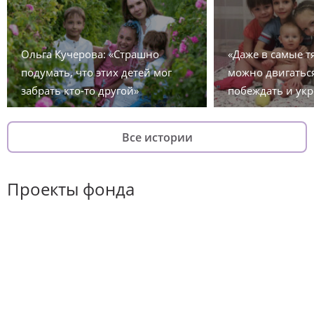
Ольга Кучерова: «Страшно
«Даже в самые 
подумать, что этих детей мог
можно двигаться
забрать кто-то другой»
побеждать и укр
Все истории
Проекты фонда