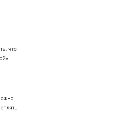
ть, что
гой»
можно
реплять