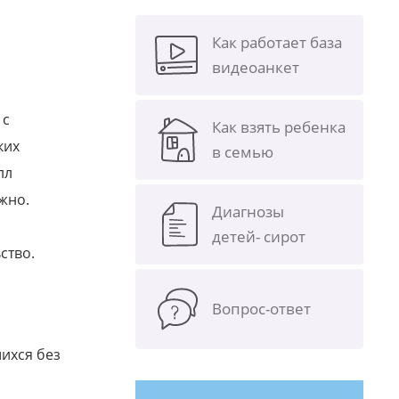
Как работает база
видеоанкет
 с
Как взять ребенка
ких
в семью
лл
жно.
Диагнозы
детей- сирот
ство.
Вопрос-ответ
ихся без