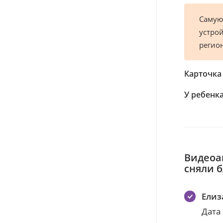
Самую
устрой
регио
Карточка
У ребенка
Видеоа
сняли 
Елиз
Дата