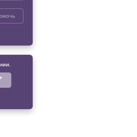
помочь
нии.