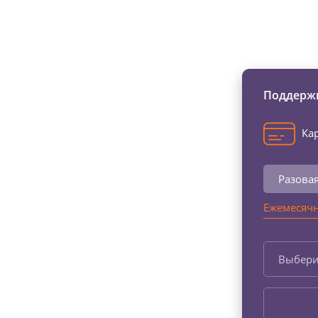
Изменяйте жи
Поддержи
Кар
Разова
Ежемесячн
Выбери