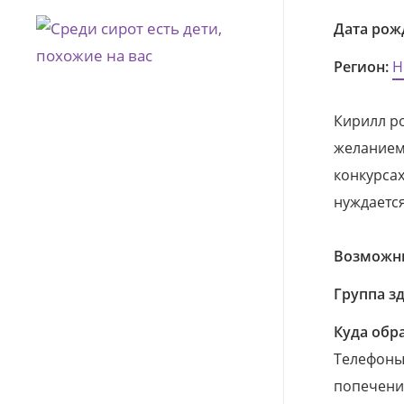
Дата рож
Регион:
Н
Кирилл ро
желанием 
конкурсах
нуждаетс
Возможны
Группа з
Куда обр
Телефоны 
попечения