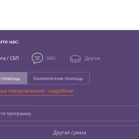
зни детей из детских домов 
те нас:
та / СБП
SMS
Другое
я помощь
Ежемесячная помощь
ые пожертвования - подробнее
те программу
Другая сумма