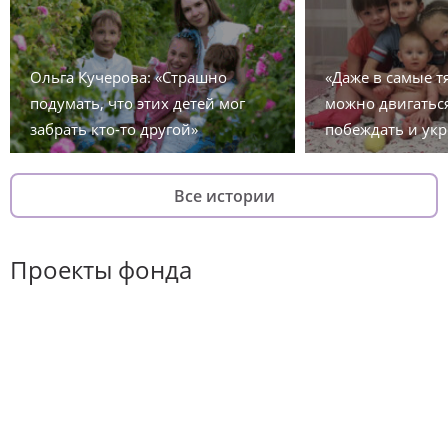
Ольга Кучерова: «Страшно
«Даже в самые 
подумать, что этих детей мог
можно двигаться
забрать кто-то другой»
побеждать и укр
Все истории
Проекты фонда