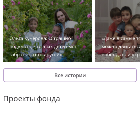
Ольга Кучерова: «Страшно
«Даже в самые 
подумать, что этих детей мог
можно двигаться
забрать кто-то другой»
побеждать и укр
Все истории
Проекты фонда