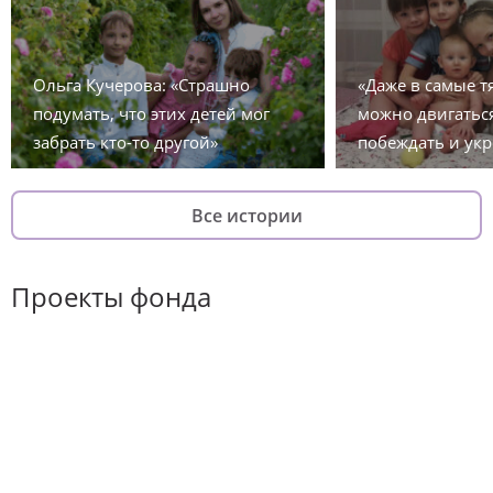
Ольга Кучерова: «Страшно
«Даже в самые 
подумать, что этих детей мог
можно двигаться
забрать кто-то другой»
побеждать и укр
Все истории
Проекты фонда