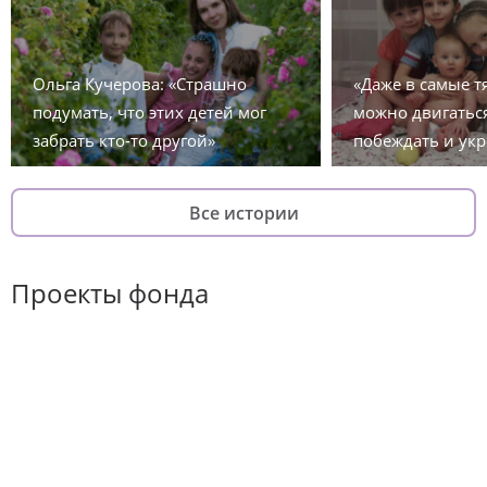
Ольга Кучерова: «Страшно
«Даже в самые 
подумать, что этих детей мог
можно двигаться
забрать кто-то другой»
побеждать и укр
Все истории
Проекты фонда