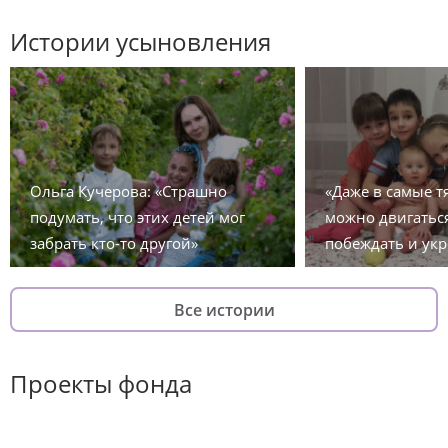
Истории усыновления
Ольга Кучерова: «Страшно
«Даже в самые 
подумать, что этих детей мог
можно двигаться
забрать кто-то другой»
побеждать и укр
Все истории
Проекты фонда