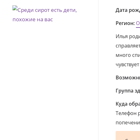
Дата рож
Регион:
О
Илья роди
справляет
много спи
чувствует
Возможны
Группа з
Куда обр
Телефон р
попечения