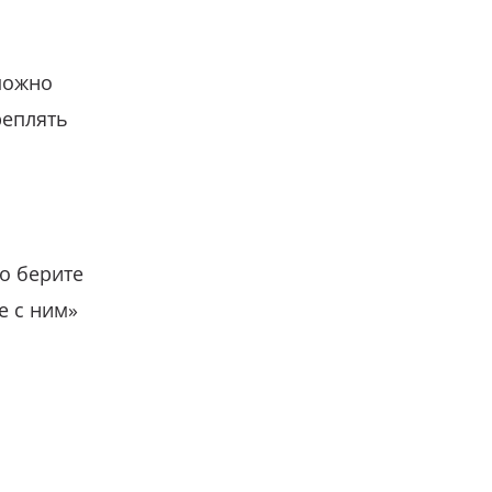
можно
реплять
о берите
е с ним»