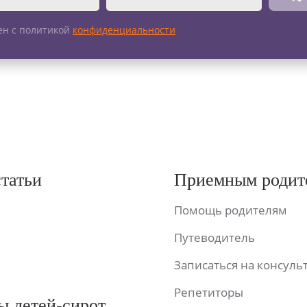
ен с политикой
конфиденциальности
статьи
Приемным родит
Помощь родителям
Путеводитель
Записаться на консул
Репетиторы
ы детей-сирот