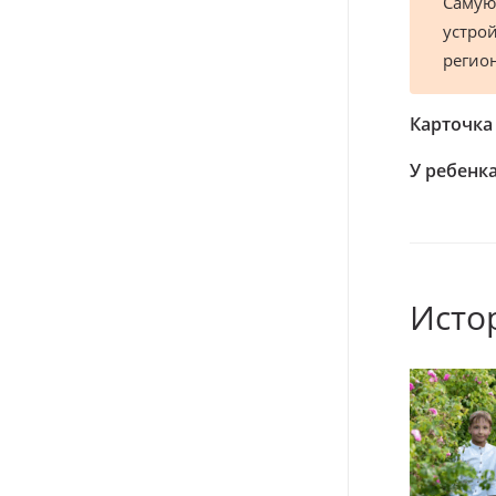
Самую
устрой
регио
Карточка
У ребенка
Исто