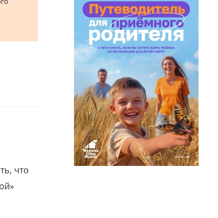
ого
ть, что
гой»