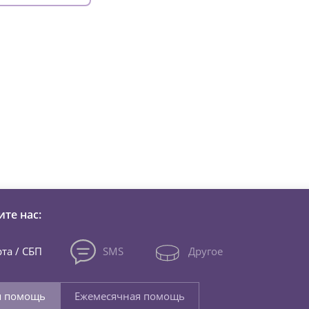
зни детей из детских домов 
те нас:
та / СБП
SMS
Другое
я помощь
Ежемесячная помощь