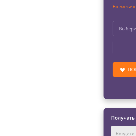
Ежемесячн
Выбери
ПО
Получать