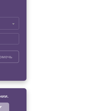
помочь
нии.