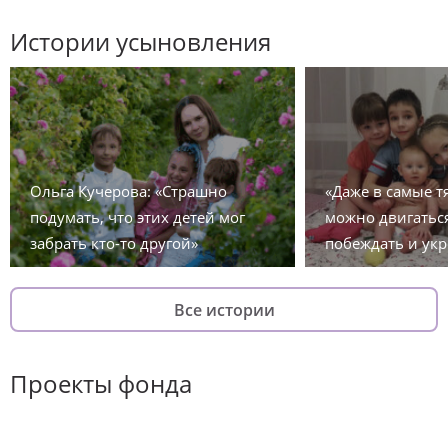
Истории усыновления
Ольга Кучерова: «Страшно
«Даже в самые 
подумать, что этих детей мог
можно двигаться
забрать кто-то другой»
побеждать и укр
Все истории
Проекты фонда