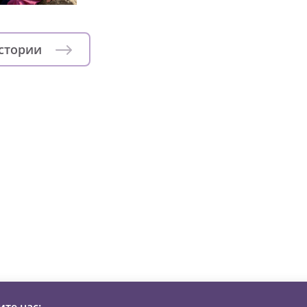
истории
зни детей из детских домов 