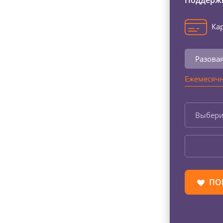
Поддержи
Кар
Разова
Ежемесячн
Выбери
ПО