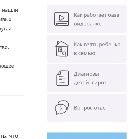
е нашли
Как работает база
ливых
видеоанкет
ругая
Как взять ребенка
тво.
в семью
щающее
Диагнозы
детей- сирот
Вопрос-ответ
ть, что