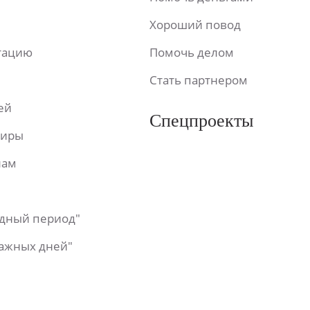
Хороший повод
ьтацию
Помочь делом
Стать партнером
ей
Спецпроекты
фиры
лам
одный период"
важных дней"