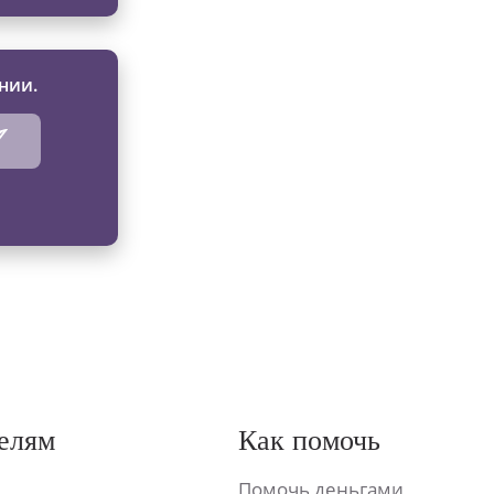
нии.
елям
Как помочь
Помочь деньгами