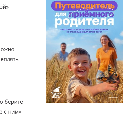
гой»
можно
реплять
о берите
е с ним»