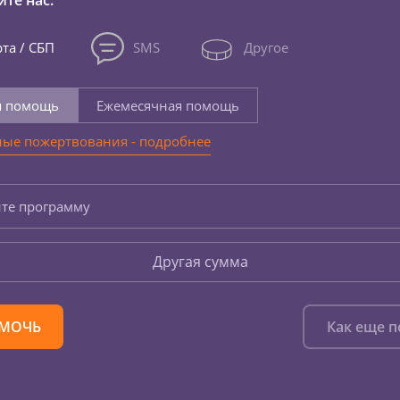
те нас:
та / СБП
SMS
Другое
я помощь
Ежемесячная помощь
ые пожертвования - подробнее
те программу
Другая сумма
МОЧЬ
Как еще 