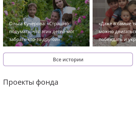
Ольга Кучерова: «Страшно
«Даже в самые 
подумать, что этих детей мог
можно двигаться
забрать кто-то другой»
побеждать и укр
Все истории
Проекты фонда