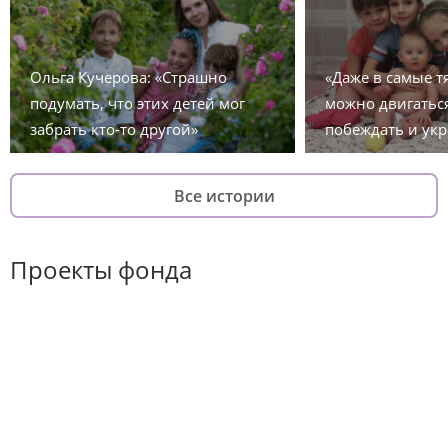
Ольга Кучерова: «Страшно
«Даже в самые 
подумать, что этих детей мог
можно двигаться
забрать кто-то другой»
побеждать и укр
Все истории
Проекты фонда