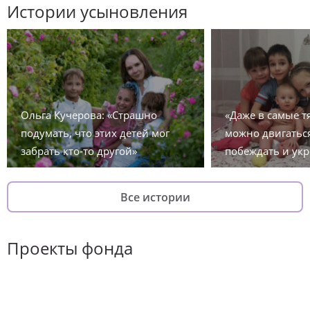
Истории усыновления
Ольга Кучерова: «Страшно
«Даже в самые 
подумать, что этих детей мог
можно двигаться
забрать кто-то другой»
побеждать и укр
Все истории
Проекты фонда