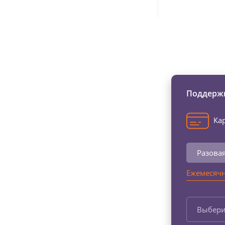
Изменяйте жи
Поддержи
Кар
Разова
Ежемесячн
Выбери