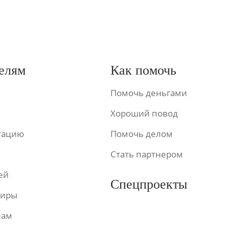
елям
Как помочь
Помочь деньгами
Хороший повод
ьтацию
Помочь делом
Стать партнером
ей
Спецпроекты
фиры
лам