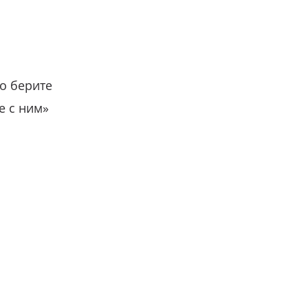
о берите
е с ним»