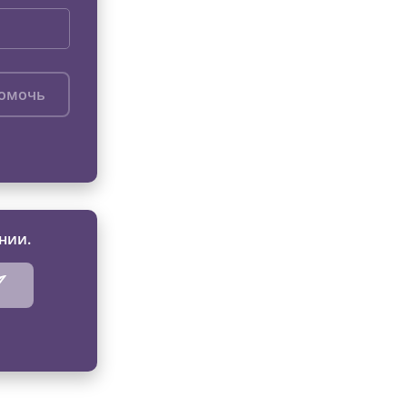
помочь
нии.