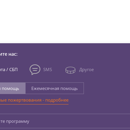
зни детей из детских домов 
те нас:
та / СБП
SMS
Другое
я помощь
Ежемесячная помощь
ые пожертвования - подробнее
те программу