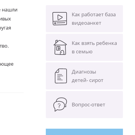
е нашли
Как работает база
ливых
видеоанкет
ругая
Как взять ребенка
тво.
в семью
щающее
Диагнозы
детей- сирот
Вопрос-ответ