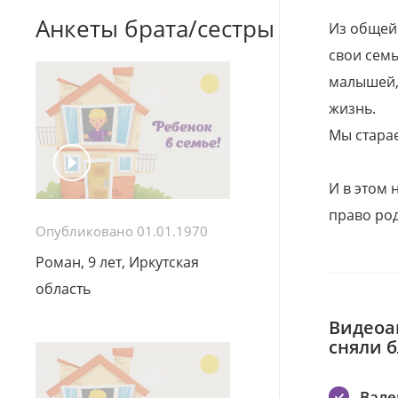
Анкеты брата/сестры
Из общей
свои семь
малышей, 
жизнь.
Мы стара
И в этом
право род
Опубликовано 01.01.1970
Роман, 9 лет, Иркутская
область
Видеоа
сняли 
Вале