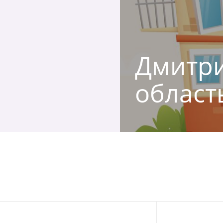
Дмитри
област