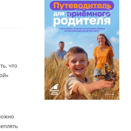
ть, что
гой»
можно
реплять