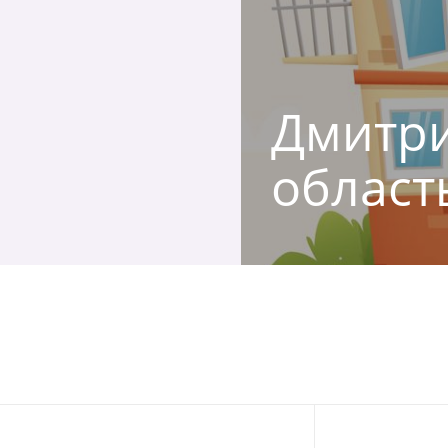
Дмитри
област