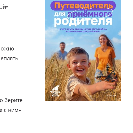
гой»
можно
реплять
о берите
е с ним»