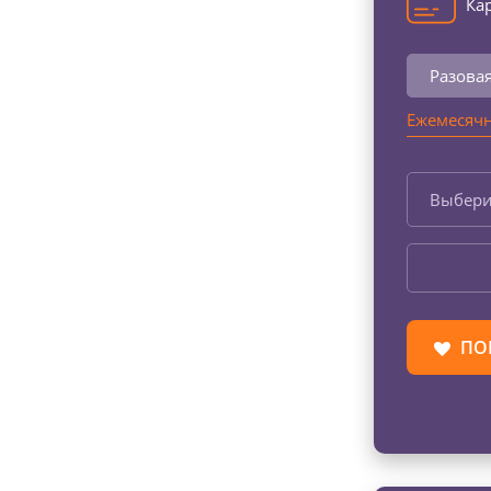
Кар
Разова
Ежемесячн
Выбери
ПО