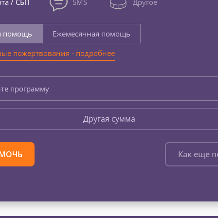
та / СБП
SMS
Другое
я помощь
Ежемесячная помощь
ые пожертвования - подробнее
те программу
Другая сумма
МОЧЬ
Как еще 