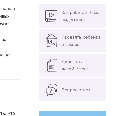
е нашли
Как работает база
ливых
видеоанкет
ругая
Как взять ребенка
тво.
в семью
щающее
Диагнозы
детей- сирот
Вопрос-ответ
ть, что