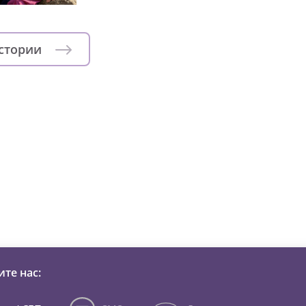
истории
зни детей из детских домов 
те нас: