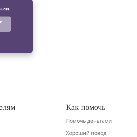
нии.
елям
Как помочь
Помочь деньгами
Хороший повод