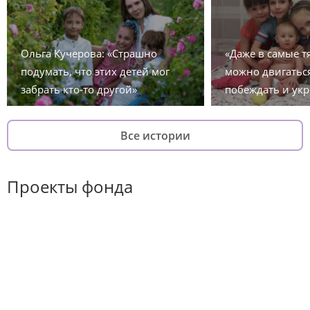
Ольга Кучерова: «Страшно
«Даже в самые 
подумать, что этих детей мог
можно двигаться
забрать кто-то другой»
побеждать и укр
Все истории
Проекты фонда