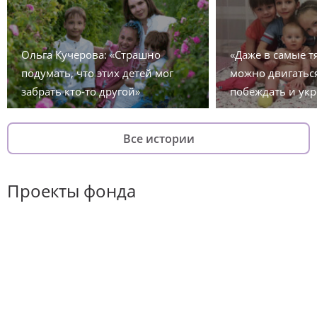
Ольга Кучерова: «Страшно
«Даже в самые 
подумать, что этих детей мог
можно двигаться
забрать кто-то другой»
побеждать и укр
Все истории
Проекты фонда