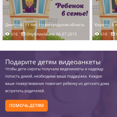
Дмитрий, 11 лет, Нижегородская область
Кирилл, 9 
616
Опубликовано 06.07.2015
616
Подарите детям видеоанкеты
Чтобы дети-сироты получали видеоанкеты и надежду
попасть домой, необходима ваша поддержка. Каждое
ваше пожертвование помогает ребенку из детского дома
встретить родителей.
ПОМОЧЬ ДЕТЯМ