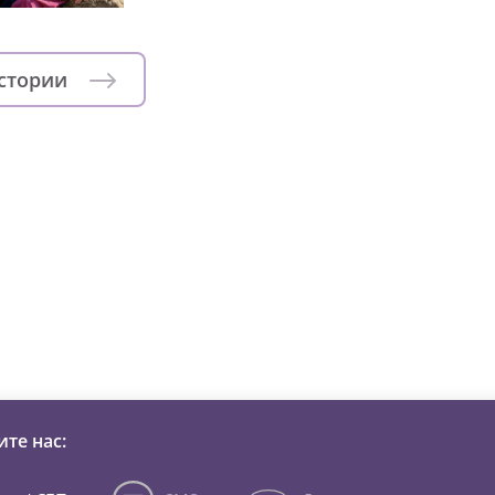
истории
зни детей из детских домов 
те нас: