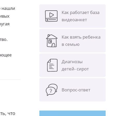
е нашли
Как работает база
ливых
видеоанкет
ругая
Как взять ребенка
тво.
в семью
щающее
Диагнозы
детей- сирот
Вопрос-ответ
ть, что