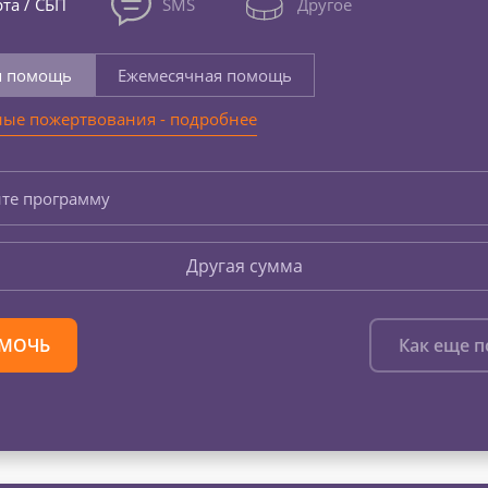
та / СБП
SMS
Другое
я помощь
Ежемесячная помощь
ые пожертвования - подробнее
те программу
Другая сумма
МОЧЬ
Как еще 