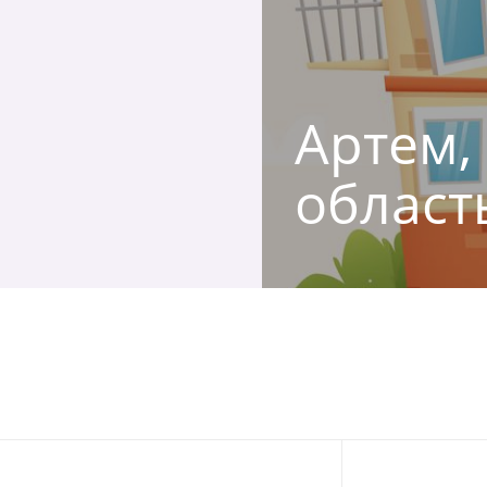
Артем, 
област