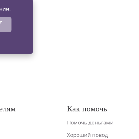
нии.
елям
Как помочь
Помочь деньгами
Хороший повод