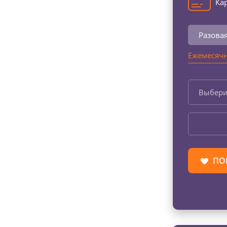
Кар
Разова
Ежемесячн
Выбери
ПО