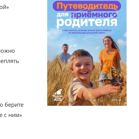
гой»
можно
реплять
о берите
е с ним»