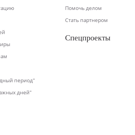
ьтацию
Помочь делом
Стать партнером
ей
Спецпроекты
фиры
лам
одный период"
важных дней"