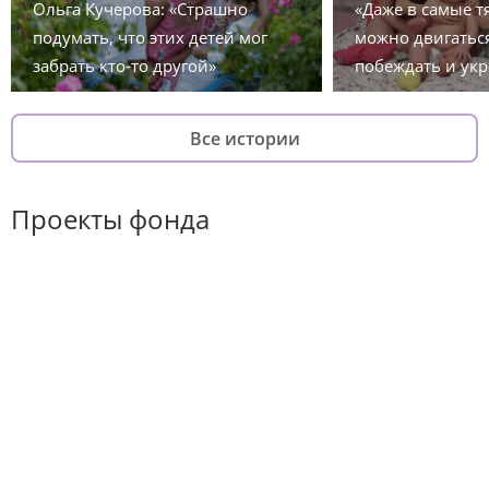
Ольга Кучерова: «Страшно
«Даже в самые 
подумать, что этих детей мог
можно двигаться
забрать кто-то другой»
побеждать и укр
Все истории
Проекты фонда