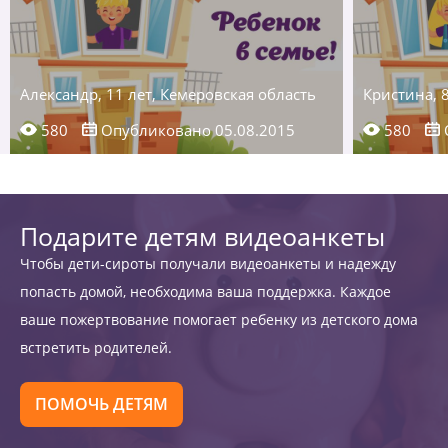
Александр, 11 лет, Кемеровская область
Кристина, 
580
Опубликовано 05.08.2015
580
Подарите детям видеоанкеты
Чтобы дети-сироты получали видеоанкеты и надежду
попасть домой, необходима ваша поддержка. Каждое
ваше пожертвование помогает ребенку из детского дома
встретить родителей.
ПОМОЧЬ ДЕТЯМ