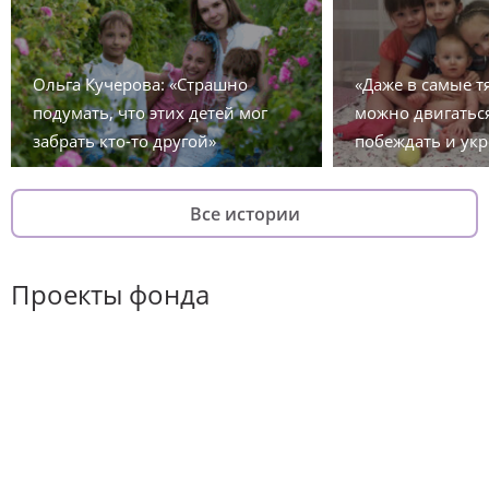
Ольга Кучерова: «Страшно
«Даже в самые 
подумать, что этих детей мог
можно двигаться
забрать кто-то другой»
побеждать и укр
Все истории
Проекты фонда