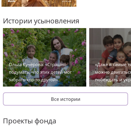
Истории усыновления
Ольга Кучерова: «Страшно
«Даже в самые 
подумать, что этих детей мог
можно двигаться
забрать кто-то другой»
побеждать и укр
Все истории
Проекты фонда