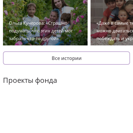
Ольга Кучерова: «Страшно
«Даже в самые 
подумать, что этих детей мог
можно двигаться
забрать кто-то другой»
побеждать и укр
Все истории
Проекты фонда