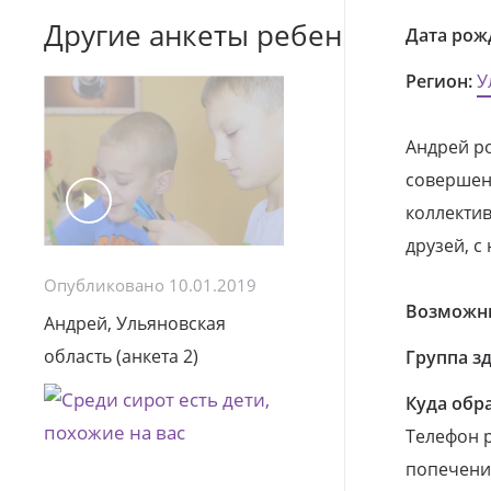
Другие анкеты ребенка
Дата рож
Регион:
У
Андрей ро
совершенн
коллектив
друзей, с
Опубликовано 10.01.2019
Возможны
Андрей, Ульяновская
область (анкета 2)
Группа з
Куда обр
Телефон р
попечения