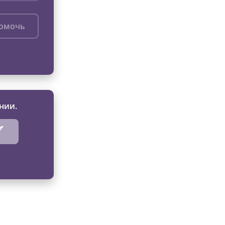
помочь
нии.