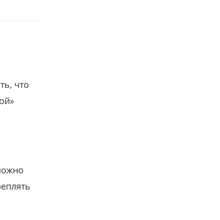
ть, что
гой»
можно
реплять