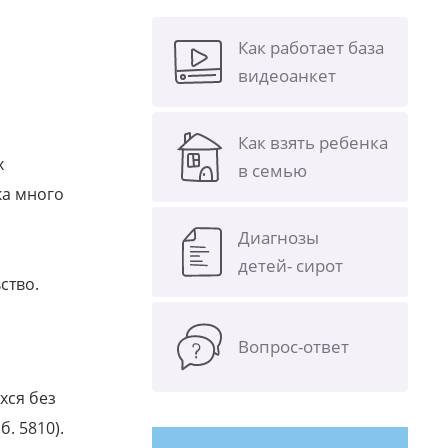
Как работает база
видеоанкет
Как взять ребенка
х
в семью
ка много
Диагнозы
детей- сирот
ство.
Вопрос-ответ
хся без
б. 5810).