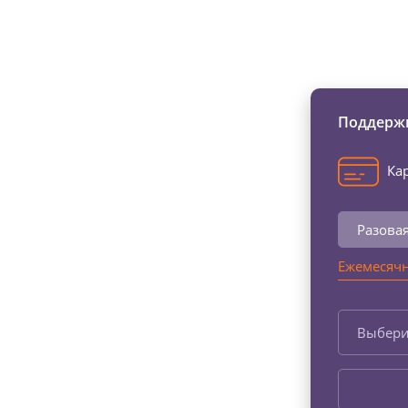
Изменяйте жи
Поддержи
Кар
Разова
Ежемесячн
Выбери