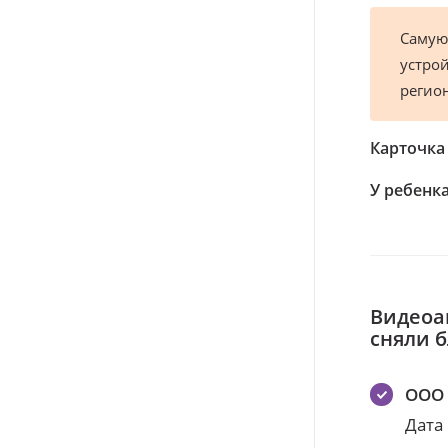
Самую
устрой
регио
Карточка
У ребенка
Видеоа
сняли 
ООО 
Дата