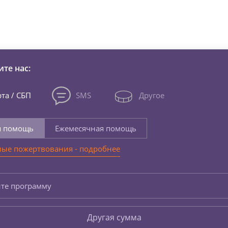
зни детей из детских домов 
те нас:
та / СБП
SMS
Другое
я помощь
Ежемесячная помощь
ые пожертвования - подробнее
те программу
Другая сумма