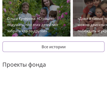
Ольга Кучерова: «Страшно
«Даже в самые 
подумать, что этих детей мог
можно двигаться
забрать кто-то другой»
побеждать и укр
Все истории
Проекты фонда