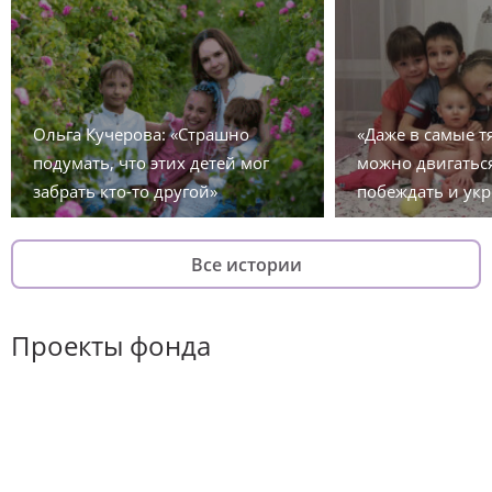
Ольга Кучерова: «Страшно
«Даже в самые 
подумать, что этих детей мог
можно двигаться
забрать кто-то другой»
побеждать и укр
Все истории
Проекты фонда