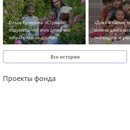
Ольга Кучерова: «Страшно
«Даже в самые 
подумать, что этих детей мог
можно двигаться
забрать кто-то другой»
побеждать и укр
Все истории
Проекты фонда