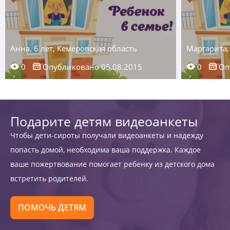
Анна, 6 лет, Кемеровская область
Маргарита,
0
Опубликовано 05.08.2015
0
Опу
Подарите детям видеоанкеты
Чтобы дети-сироты получали видеоанкеты и надежду
попасть домой, необходима ваша поддержка. Каждое
ваше пожертвование помогает ребенку из детского дома
встретить родителей.
ПОМОЧЬ ДЕТЯМ