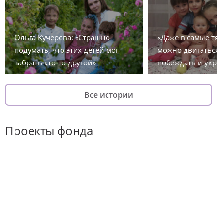
Ольга Кучерова: «Страшно
«Даже в самые 
подумать, что этих детей мог
можно двигаться
забрать кто-то другой»
побеждать и укр
Все истории
Проекты фонда