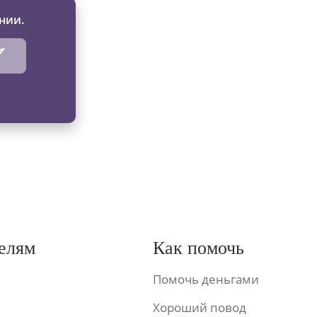
нии.
елям
Как помочь
Помочь деньгами
Хороший повод