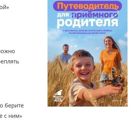
гой»
можно
реплять
о берите
е с ним»