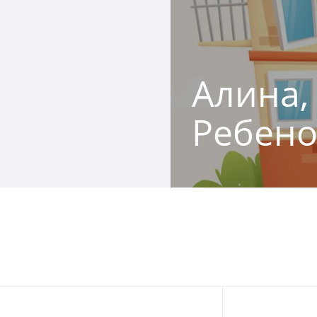
Алина, 
Ребено