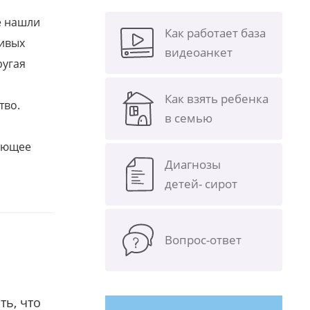
е нашли
Как работает база
ливых
видеоанкет
ругая
Как взять ребенка
тво.
в семью
щающее
Диагнозы
детей- сирот
Вопрос-ответ
ть, что