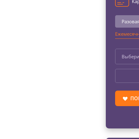
Кар
Разова
Ежемесячн
Выбери
ПО