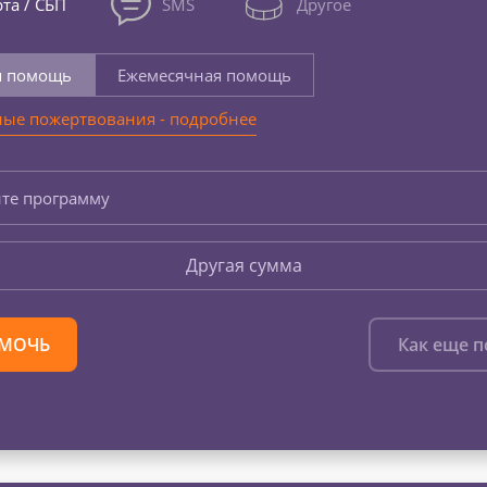
та / СБП
SMS
Другое
я помощь
Ежемесячная помощь
ые пожертвования - подробнее
те программу
Другая сумма
МОЧЬ
Как еще 