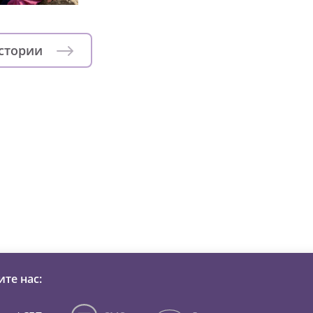
истории
зни детей из детских домов 
те нас: