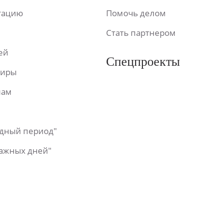
ьтацию
Помочь делом
Стать партнером
ей
Спецпроекты
фиры
лам
одный период"
важных дней"