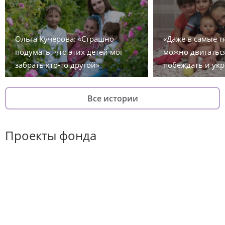
Ольга Кучерова: «Страшно
«Даже в самые 
подумать, что этих детей мог
можно двигаться
забрать кто-то другой»
побеждать и укр
Все истории
Проекты фонда