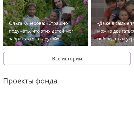
Ольга Кучерова: «Страшно
«Даже в самые 
подумать, что этих детей мог
можно двигаться
забрать кто-то другой»
побеждать и укр
Все истории
Проекты фонда