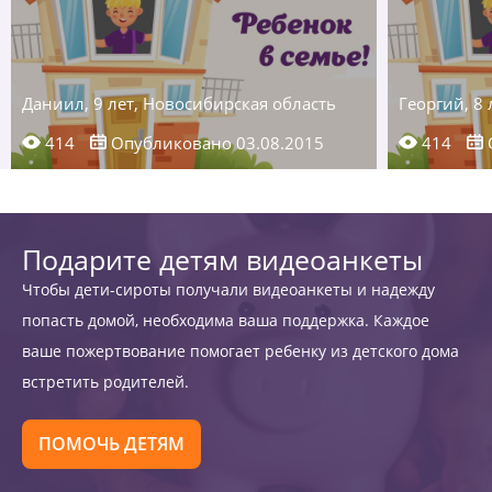
Даниил, 9 лет, Новосибирская область
Георгий, 8
414
Опубликовано 03.08.2015
414
Подарите детям видеоанкеты
Чтобы дети-сироты получали видеоанкеты и надежду
попасть домой, необходима ваша поддержка. Каждое
ваше пожертвование помогает ребенку из детского дома
встретить родителей.
ПОМОЧЬ ДЕТЯМ