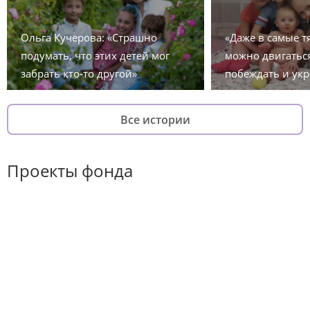
Ольга Кучерова: «Страшно
«Даже в самые 
подумать, что этих детей мог
можно двигаться
забрать кто-то другой»
побеждать и укр
Все истории
Проекты фонда