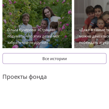
Ольга Кучерова: «Страшно
«Даже в самые 
подумать, что этих детей мог
можно двигаться
забрать кто-то другой»
побеждать и укр
Все истории
Проекты фонда