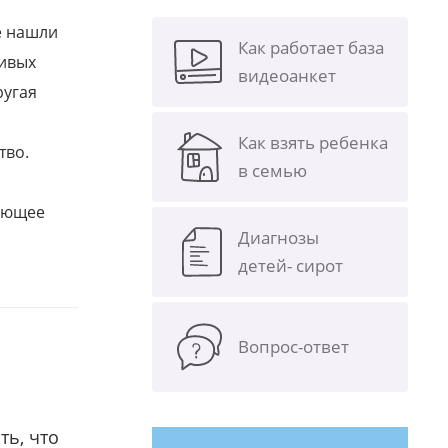
е нашли
Как работает база
ливых
видеоанкет
ругая
Как взять ребенка
тво.
в семью
щающее
Диагнозы
детей- сирот
Вопрос-ответ
ть, что