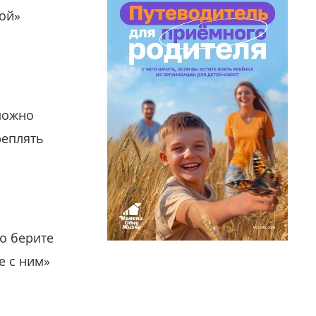
гой»
можно
реплять
о берите
е с ним»