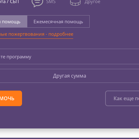
та / СБП
SMS
Другое
я помощь
Ежемесячная помощь
ые пожертвования - подробнее
те программу
Другая сумма
МОЧЬ
Как еще 