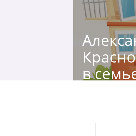
Алексан
Красно
в семье