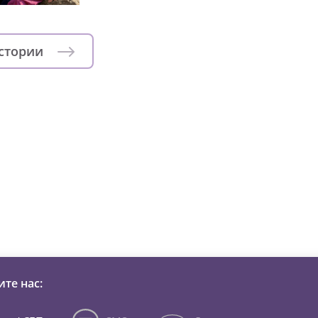
истории
зни детей из детских домов 
те нас: