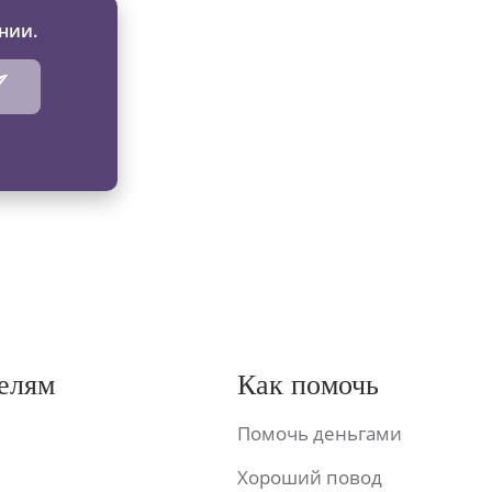
нии.
елям
Как помочь
Помочь деньгами
Хороший повод