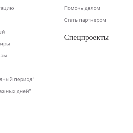
ьтацию
Помочь делом
Стать партнером
ей
Спецпроекты
фиры
лам
одный период"
важных дней"