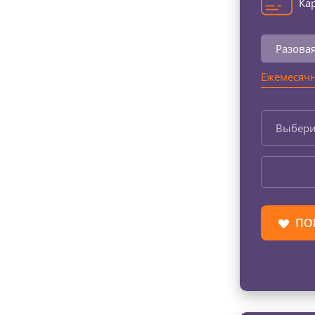
Кар
Разова
Ежемесячн
Выбери
ПО