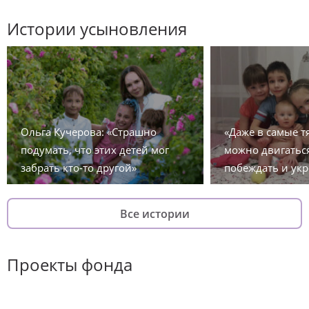
Истории усыновления
Ольга Кучерова: «Страшно
«Даже в самые 
подумать, что этих детей мог
можно двигаться
забрать кто-то другой»
побеждать и укр
Все истории
Проекты фонда