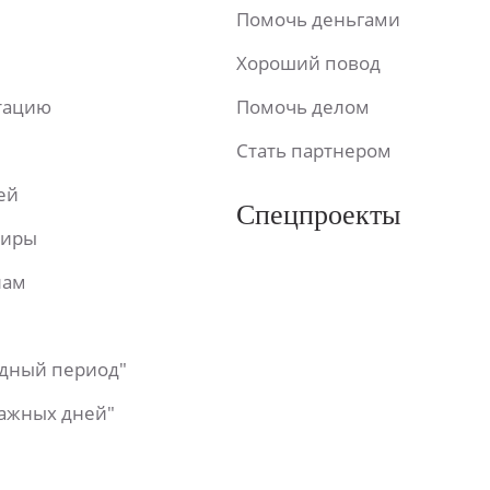
Помочь деньгами
Хороший повод
ьтацию
Помочь делом
Стать партнером
ей
Спецпроекты
фиры
лам
одный период"
важных дней"