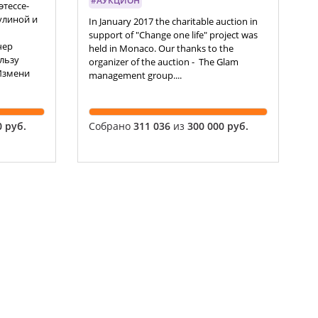
#АУКЦИОН
тессе-
улиной и
In January 2017 the charitable auction in
support of "Change one life" project was
чер
held in Monaco. Our thanks to the
льзу
organizer of the auction - The Glam
Измени
management group....
0 руб.
Собрано
311 036
из
300 000 руб.