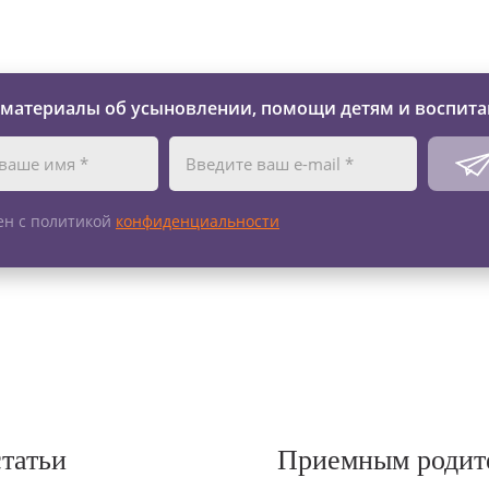
зни детей из детских домов 
 материалы об усыновлении, помощи детям и воспита
ен с политикой
конфиденциальности
статьи
Приемным родит