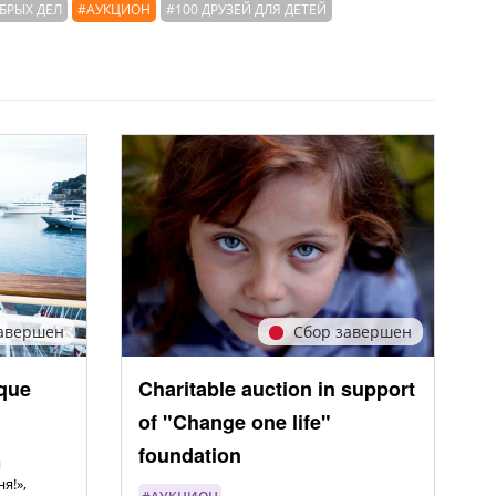
БРЫХ ДЕЛ
#АУКЦИОН
#100 ДРУЗЕЙ ДЛЯ ДЕТЕЙ
авершен
Сбор завершен
que
Charitable auction in support
of "Change one life"
foundation
я
я!»,