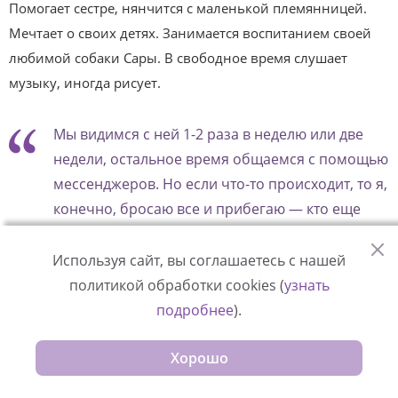
Помогает сестре, нянчится с маленькой племянницей.
Мечтает о своих детях. Занимается воспитанием своей
любимой собаки Сары. В свободное время слушает
музыку, иногда рисует.
Мы видимся с ней 1-2 раза в неделю или две
недели, остальное время общаемся с помощью
мессенджеров. Но если что-то происходит, то я,
конечно, бросаю все и прибегаю — кто еще
поможет, если не маманя?
Используя сайт, вы соглашаетесь с нашей
—
Отличается ли реальная жизнь с приемными
политикой обработки cookies (
узнать
детьми от ваших изначальных представлений об
подробнее
).
этом?
Хорошо
— На самом деле, для меня жизнь с приемным ребенком