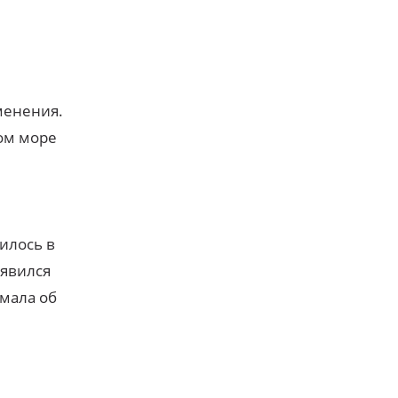
менения.
ном море
илось в
оявился
умала об