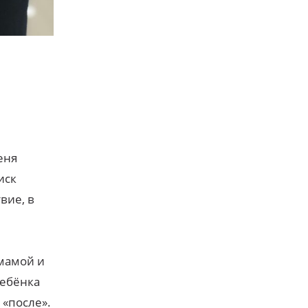
еня
иск
вие, в
 мамой и
ребёнка
 «после».