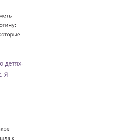
иметь
артину:
 которые
о детях-
. Я
акое
шла к