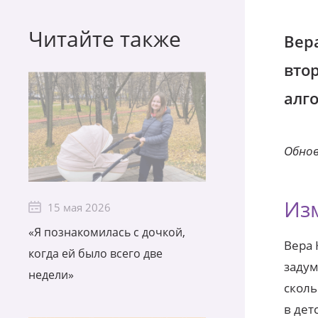
Читайте также
Вер
вто
алг
Обнов
Из
15 мая 2026
«Я познакомилась с дочкой,
Вера
когда ей было всего две
задум
недели»
сколь
в дет