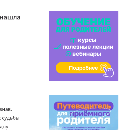
 нашла
ь
знав,
х судьбы
одну