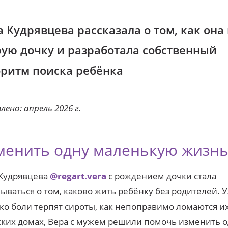
а Кудрявцева рассказала о том, как она
рую дочку и разработала собственный
оритм поиска ребёнка
лено: апрель 2026 г.
менить одну маленькую жизн
 Кудрявцева
@regart.vera
c рождением дочки стала
ываться о том, каково жить ребёнку без родителей. У
ко боли терпят сироты, как непоправимо ломаются и
ских домах, Вера с мужем решили помочь изменить 