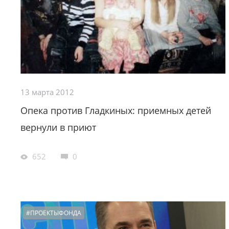
13 марта 2012
Опека против Гладкиных: приемных детей
вернули в приют
652
0
#ПРОЕКТЫФОНДА