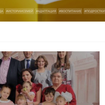
ДА
#ИСТОРИИСЕМЕЙ
#АДАПТАЦИЯ
#ВОСПИТАНИЕ
#ПОДРОСТКИ
Ы
#ОФОНДЕ
#НАШАВИДЕОАНКЕТА
#КРОВНЫЕРОДСТВЕННИКИ
#
И
#ДОИПОСЛЕ
#ОТЧЕТЫФОНДА
#ВОЗВРАТЫ
#ТАЙНАУСЫНОВЛЕ
ГЕЛЫХРАНИТЕЛИ
#1000ПЕРВЫХВАЖНЫХДНЕЙ
#СЕМЬЯПЕРЕХОДНЫ
#ТОГДАСЕЙЧАС
#КОНСУЛЬТАЦИИ
#ХОРОШИЙПОВОД