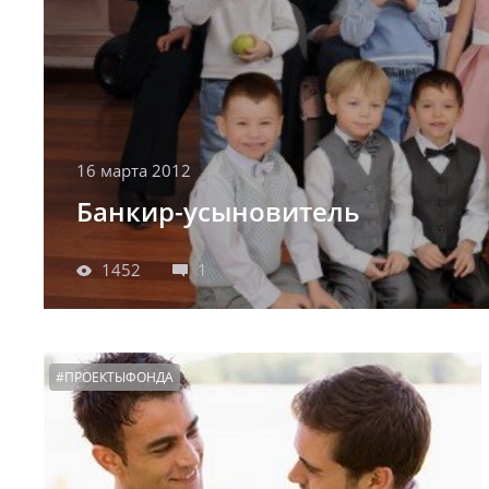
16 марта 2012
Банкир-усыновитель
1452
1
#ПРОЕКТЫФОНДА