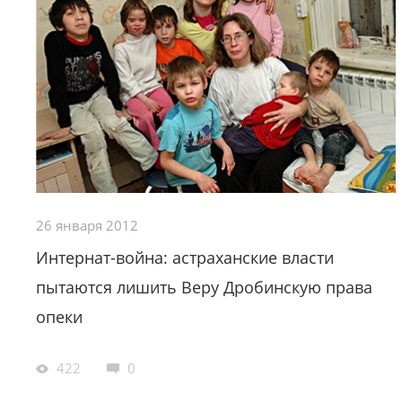
26 января 2012
Интернат-война: астраханские власти
пытаются лишить Веру Дробинскую права
опеки
422
0