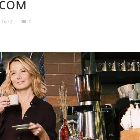
усом
1672
0