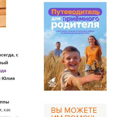
сегда, с
елый
нда
я Юлия
уппы
, как