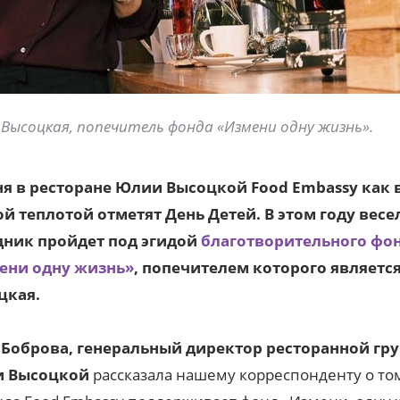
Высоцкая, попечитель фонда «Измени одну жизнь».
я в ресторане Юлии Высоцкой Food Embassy как в
й теплотой отметят День Детей. В этом году вес
дник пройдет под эгидой
благотворительного фо
ени одну жизнь»
, попечителем которого являетс
цкая.
 Боброва, генеральный директор ресторанной гр
 Высоцкой
рассказала нашему корреспонденту о том