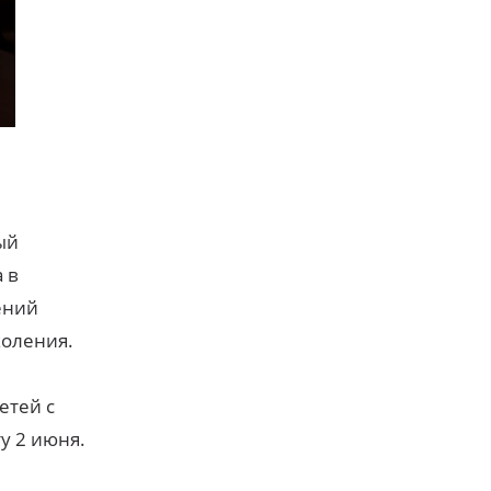
ый
 в
ений
коления.
етей с
у 2 июня.