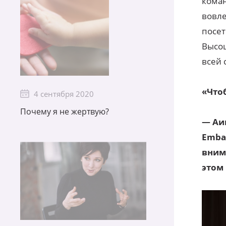
коман
вовле
посет
Высоц
всей 
«Что
4 сентября 2020
Почему я не жертвую?
— Аи
Emba
вним
этом 