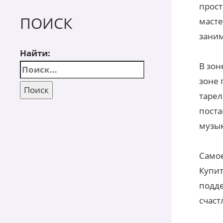
прост
ПОИСК
масте
заним
Найти:
В зон
зоне 
тарел
поста
музык
Самое
Купит
подде
счаст