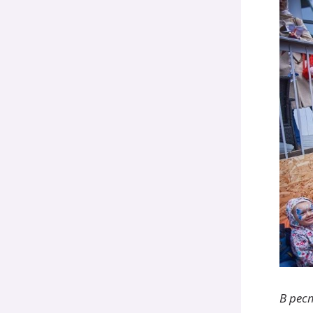
В рес