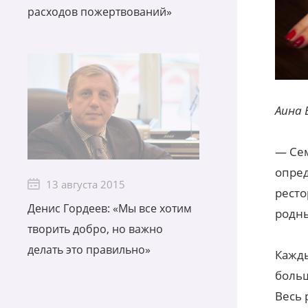
расходов пожертвований»
Аина 
— Сем
опред
13 августа 2015
ресто
Денис Гордеев: «Мы все хотим
родны
творить добро, но важно
делать это правильно»
Кажды
больш
Весь 