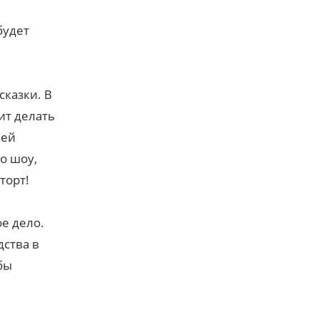
будет
сказки. В
ит делать
ней
о шоу,
торт!
е дело.
дства в
бы