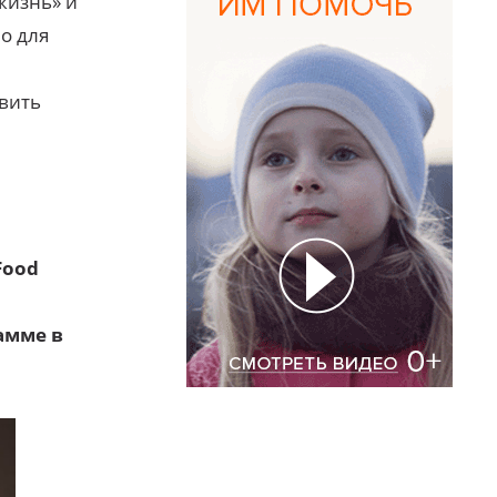
жизнь» и
о для
вить
Food
амме в