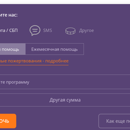
те нас:
та / СБП
SMS
Другое
я помощь
Ежемесячная помощь
ые пожертвования - подробнее
те программу
Другая сумма
ОЧЬ
Как еще 