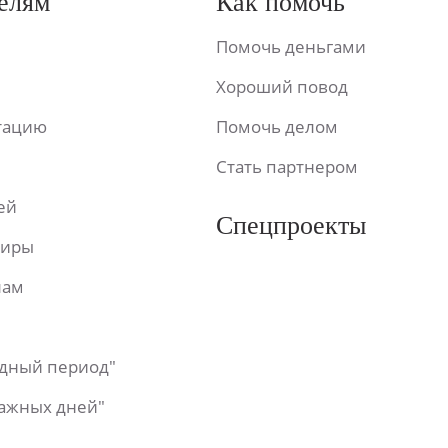
елям
Как помочь
Помочь деньгами
Хороший повод
ьтацию
Помочь делом
Стать партнером
ей
Спецпроекты
фиры
лам
одный период"
важных дней"