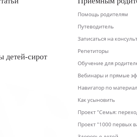
статьи
Приемным родит
Помощь родителям
Путеводитель
Записаться на консул
Репетиторы
ы детей-сирот
Обучение для родител
Вебинары и прямые э
Навигатор по материа
Как усыновить
Проект "Семья: перех
Проект "1000 первых 
Здоровье детей