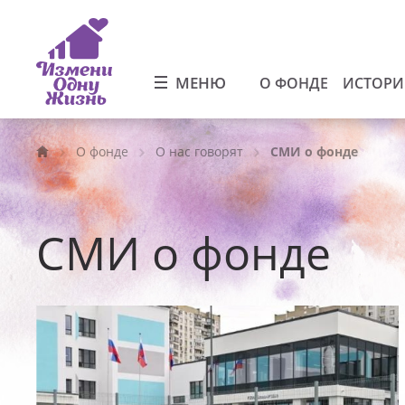
МЕНЮ
О ФОНДЕ
ИСТОР
О фонде
О нас говорят
СМИ о фонде
СМИ о фонде