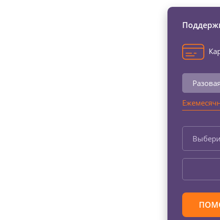
Поддержи
Кар
Разова
Ежемесячн
Выбери
ПОМ