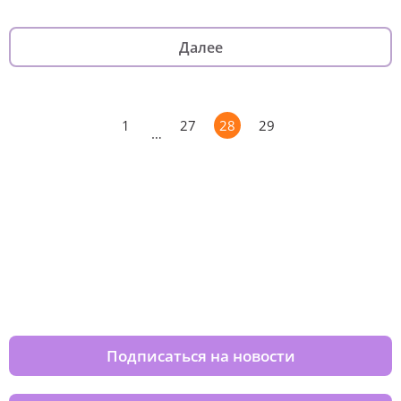
Далее
1
27
28
29
…
Изменяйте жизни детей из детских
домов вместе с нами
Подписаться на новости