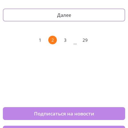
Далее
1
2
3
29
…
Изменяйте жизни детей из детских
домов вместе с нами
Подписаться на новости