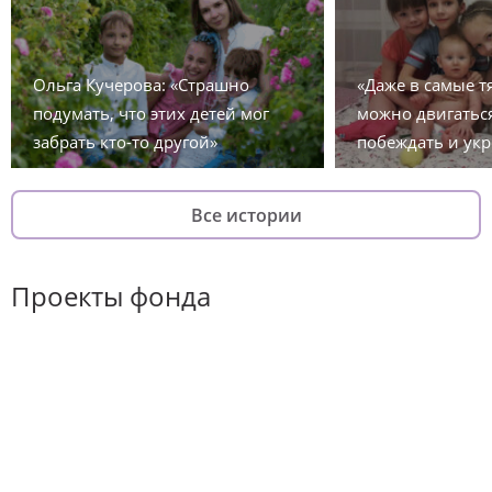
Ольга Кучерова: «Страшно
«Даже в самые 
подумать, что этих детей мог
можно двигаться
забрать кто-то другой»
побеждать и укр
Все истории
Проекты фонда