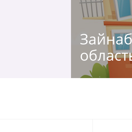
Зайнаб
област