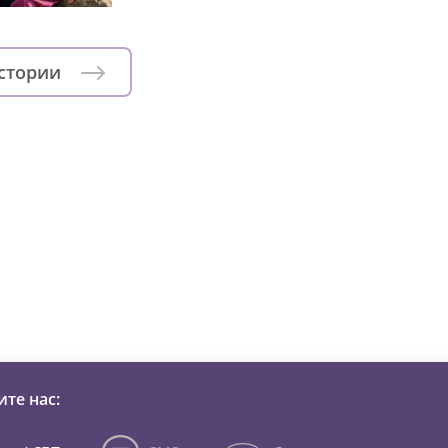
истории
зни детей из детских домов 
те нас: