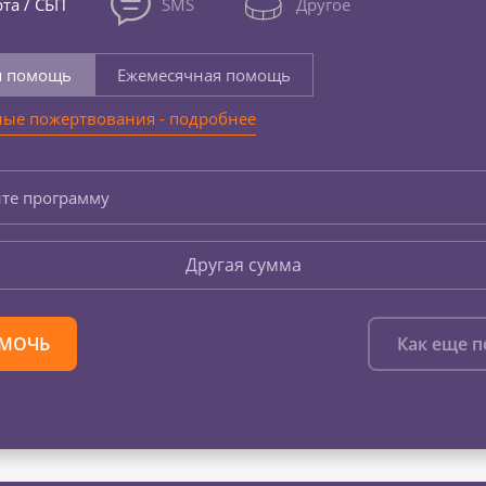
та / СБП
SMS
Другое
я помощь
Ежемесячная помощь
ые пожертвования - подробнее
те программу
Другая сумма
МОЧЬ
Как еще 