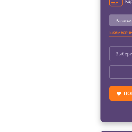
Кар
Разова
Ежемесячн
Выбери
ПО