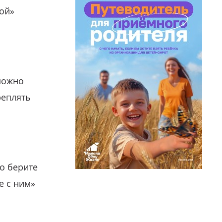
гой»
можно
реплять
о берите
е с ним»