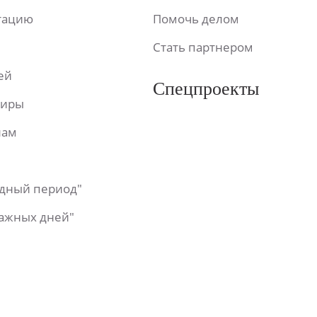
ьтацию
Помочь делом
Стать партнером
ей
Спецпроекты
фиры
лам
одный период"
важных дней"