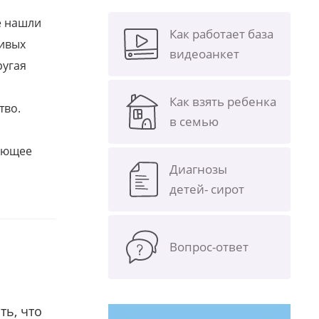
е нашли
Как работает база
ливых
видеоанкет
ругая
Как взять ребенка
тво.
в семью
щающее
Диагнозы
детей- сирот
Вопрос-ответ
ть, что