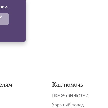
нии.
елям
Как помочь
Помочь деньгами
Хороший повод