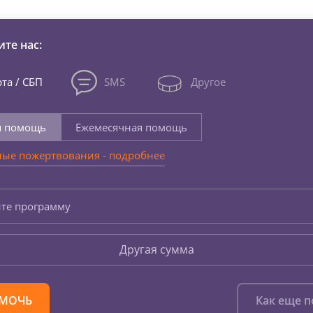
те нас:
та / СБП
SMS
Другое
я помощь
Ежемесячная помощь
ые пожертвования - подробнее
те программу
Другая сумма
МОЧЬ
Как еще 