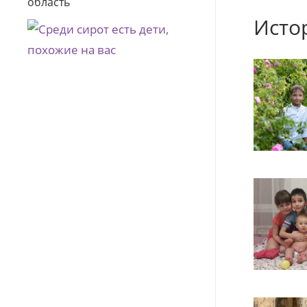
область
Исто