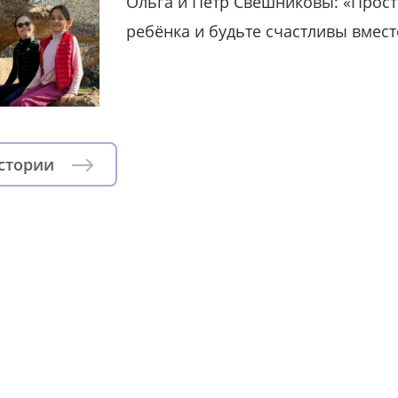
Ольга и Пётр Свешниковы: «Прост
ребёнка и будьте счастливы вмест
истории
зни детей из детских домов 