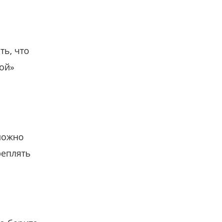
ть, что
гой»
можно
реплять