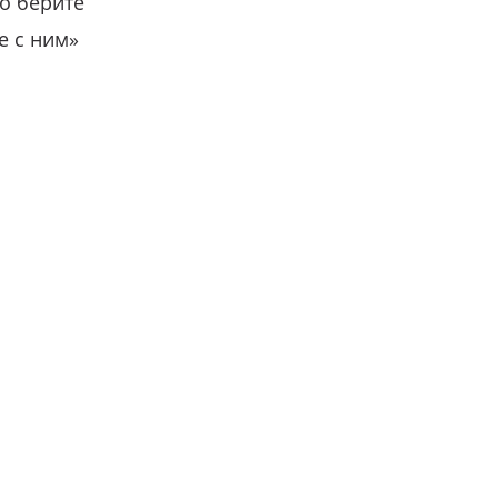
о берите
е с ним»
вместе с нами