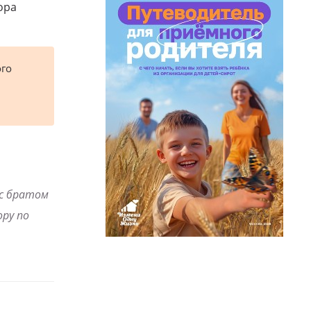
ора
ого
 с братом
ру по