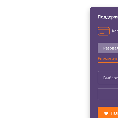
Поддержи
Кар
Разова
Ежемесячн
Выбери
ПО