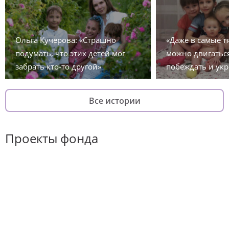
Ольга Кучерова: «Страшно
«Даже в самые 
подумать, что этих детей мог
можно двигаться
забрать кто-то другой»
побеждать и укр
Все истории
Проекты фонда