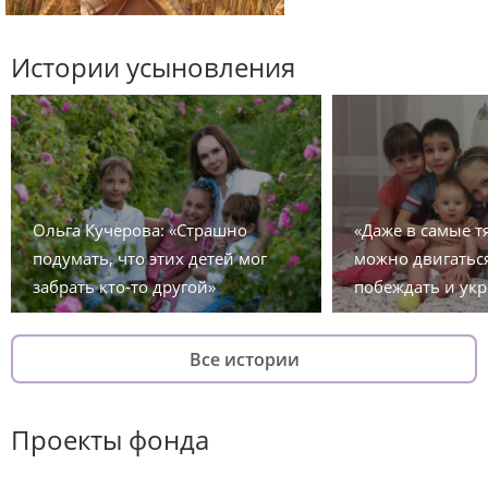
Истории усыновления
Ольга Кучерова: «Страшно
«Даже в самые 
подумать, что этих детей мог
можно двигаться
забрать кто-то другой»
побеждать и укр
Все истории
Проекты фонда