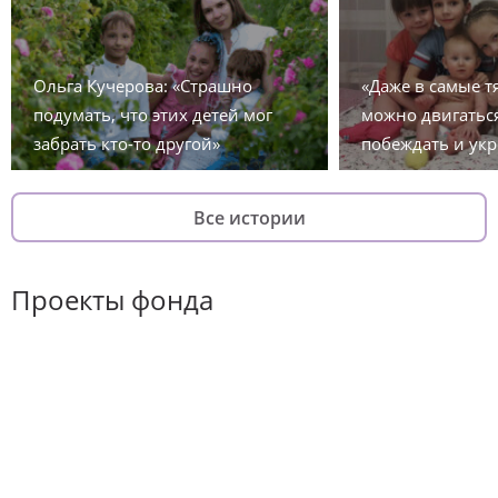
Ольга Кучерова: «Страшно
«Даже в самые 
подумать, что этих детей мог
можно двигаться
забрать кто-то другой»
побеждать и укр
Все истории
Проекты фонда