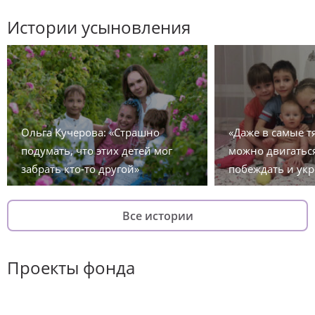
Истории усыновления
Ольга Кучерова: «Страшно
«Даже в самые 
подумать, что этих детей мог
можно двигаться
забрать кто-то другой»
побеждать и укр
Все истории
Проекты фонда